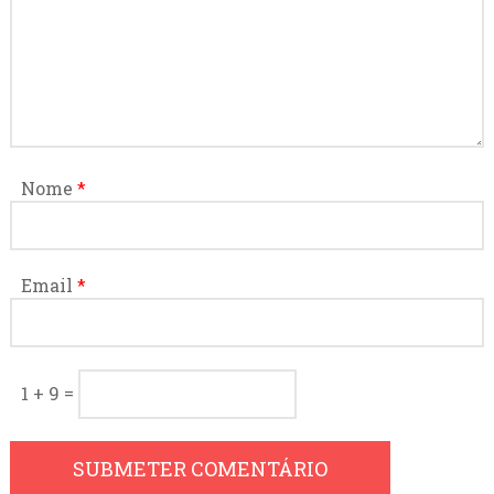
Nome
*
Email
*
1 + 9 =