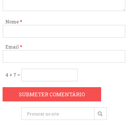
Nome
*
Email
*
4 + 7 =