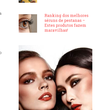
l
a
Ranking dos melhores
séruns de pestanas –
Estes produtos fazem
maravilhas!
o