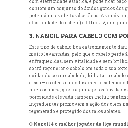
com eletricidade estática, e pode ficar baç
contém um conjunto de ácidos gordos dos g
potenciam os efeitos dos óleos. As mais im
elasticidade do cabelo) e filtro UV, que prot
3. NANOIL PARA CABELO COM P
Este tipo de cabelo fica extremamente dani
muito levantadas, pelo que o cabelo perde á
enfraquecidas, sem vitalidade e sem brilho.
só irá regenerar o cabelo em toda a sua ext
cuidar do couro cabeludo, hidratar o cabelo 
disso – os óleos cuidadosamente seleciona
microscópica, que irá proteger os fios da d
porosidade elevada também inclui: pantenol,
ingredientes promovem a ação dos óleos natu
regenerado e protegido dos raios solares.
O Nanoil é o melhor jogador da liga mundi