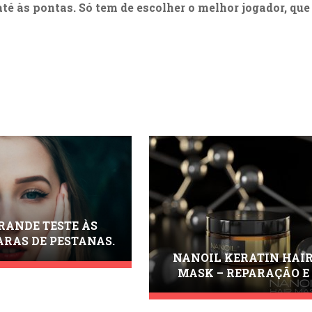
até às pontas. Só tem de escolher o melhor jogador, que
RANDE TESTE ÀS
RAS DE PESTANAS.
ESCUBRA QUE
NANOIL KERATIN HAI
RAS DEVE INCLUIR
MASK – REPARAÇÃO E
 SEU ESTOJO DE
RENOVAÇÃO
AQUILHAGEM!