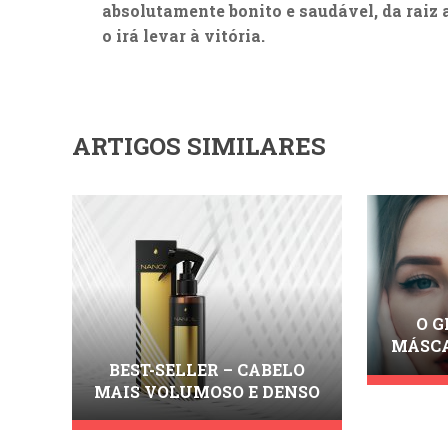
absolutamente bonito e saudável, da raiz 
o irá levar à vitória.
ARTIGOS SIMILARES
O G
MÁSCA
D
BEST-SELLER – CABELO
MÁSCA
MAIS VOLUMOSO E DENSO
NO
COM O NANOIL HAIR
M
VOLUME ENHANCER