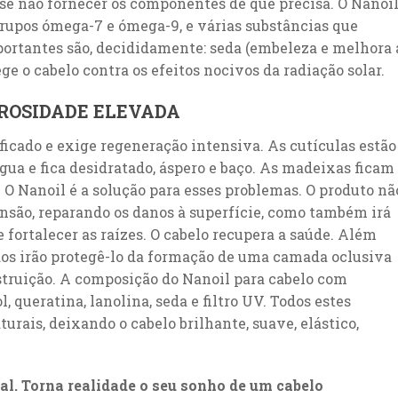
o se não fornecer os componentes de que precisa. O Nanoi
rupos ómega-7 e ómega-9, e várias substâncias que
portantes são, decididamente: seda (embeleza e melhora 
ege o cabelo contra os efeitos nocivos da radiação solar.
OROSIDADE ELEVADA
ficado e exige regeneração intensiva. As cutículas estão
gua e fica desidratado, áspero e baço. As madeixas ficam
 O Nanoil é a solução para esses problemas. O produto nã
ensão, reparando os danos à superfície, como também irá
e fortalecer as raízes. O cabelo recupera a saúde. Além
dos irão protegê-lo da formação de uma camada oclusiva
estruição. A composição do Nanoil para cabelo com
 queratina, lanolina, seda e filtro UV. Todos estes
rais, deixando o cabelo brilhante, suave, elástico,
al. Torna realidade o seu sonho de um cabelo