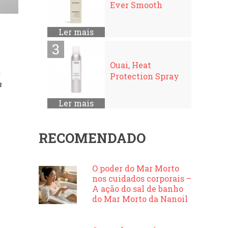
Ever Smooth
Ler mais
Ouai, Heat
,
Protection Spray
m
Ler mais
RECOMENDADO
O poder do Mar Morto
nos cuidados corporais –
A ação do sal de banho
do Mar Morto da Nanoil