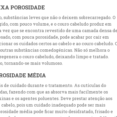
IXA POROSIDADE
do, substâncias leves que não o deixem sobrecarregado. O
ígido, com pouco volume, e o couro cabeludo produz em
a vez que se encontra revestido de uma camada densa d
sado, com pouca porosidade, pode acabar por cair em
cionar os cuidados certos ao cabelo e ao couro cabeludo. 
 outras substâncias comedogénicas. Não só melhora o
egenera o couro cabeludo, deixando limpo e tratado.
do, tornando-se mais volumoso.
OROSIDADE MÉDIA
is de cuidado durante o tratamento. As cutículas do
das, fazendo com que as absorva mais facilmente os
inas e os agentes poluentes. Deve prestar atenção aos
de cabelo, pois um cuidado inadequado pode ser mais
orosidade média pode ficar muito desidratado, frisado e