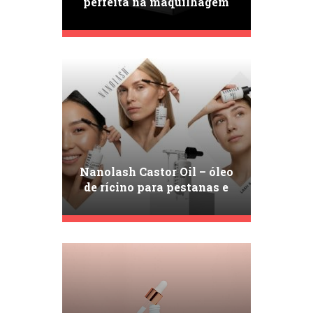
perfeita na maquilhagem
das sobrancelhas com
Nanobrow Eyebrow Styling
Soap!
Nanolash Castor Oil – óleo
de rícino para pestanas e
sobrancelhas nos cuidados
de beleza modernos