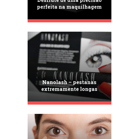
perfeita na maquilhagem
das sobrancelhas com
Nanobrow Eyebrow Styling
Soap!
Nanolash – pestanas
extremamente longas