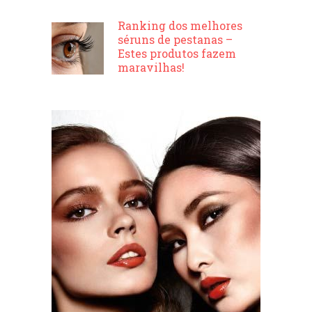
Ranking dos melhores
séruns de pestanas –
Estes produtos fazem
maravilhas!