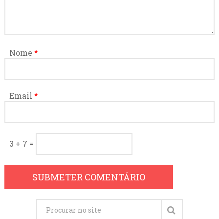
Nome
*
Email
*
3 + 7 =